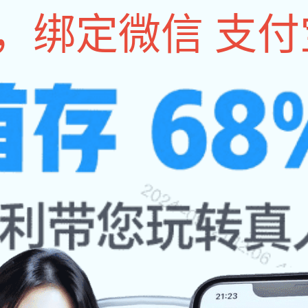
展示
资质荣誉
豪利777app下载 展示
豪利777a
777ap