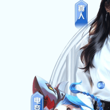
移动拖车式柴
产品分类
Product classification