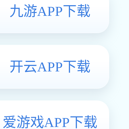
扫码关注官方微信