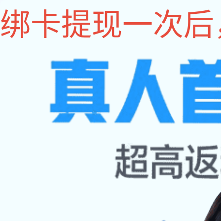
豪利777app下载
网站豪利777app下载
公司简介
产品