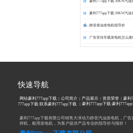
豪利777app下载:30KW
豪利777app下载:30K
么...
静音柴油发电机指导价
广告宣传车载发电机怎么接线.
快速导航
网站豪利777app下载
公司简介
产品展示
资质荣誉
豪利7
|
|
|
|
豪利777app下载:豪利777a
777app下载:联系豪利777app下载
|
豪利777app下载有限公司销售大泽动力静音汽油发电机，广
焊机，船用发电机，为客户提供产品专业的指导价与报价！