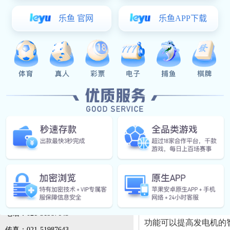
汽油/柴油抽水泵
豪利777app下载:移动拖车式柴
油发电机
联系豪利777app下载
首先，静音柴油发电机
能会影响发电机的整体
豪利777app下载有限公司
高。
联系人：孙工
手机：18721405301(微信同号）
其次，附加功能也会对
电话：021-51987643
功能可以提高发电机的
传真：021-51987643