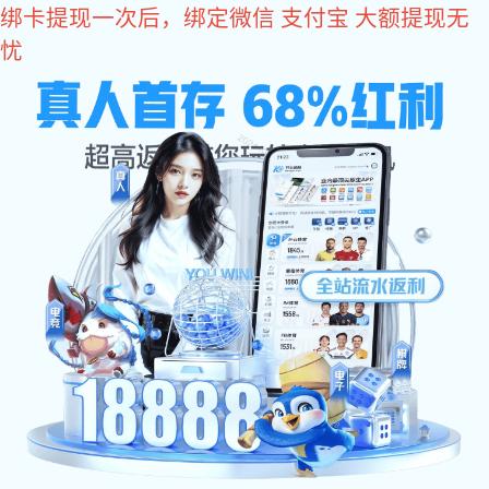
豪利777app下载
网站豪利777app下载
公司简介
产品展示