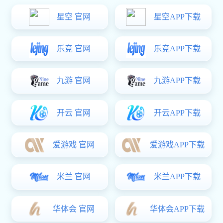
开架汽油发电机
产品分类
Product classification
汽油发电机
柴油发电机
豪利777app下载:
<
1
2
发电电焊机
高原发电机
车载发电机
大功率柴油发电机