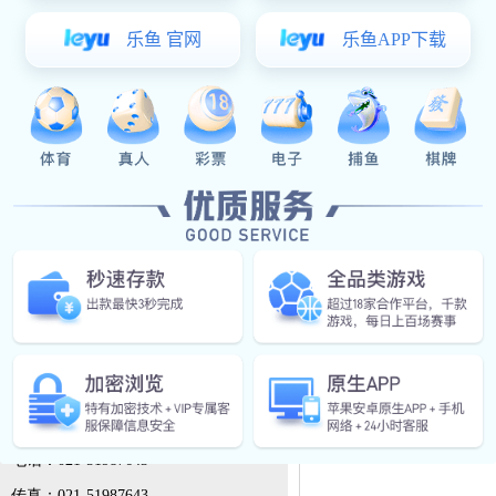
汽油/柴油抽水泵
移动拖车式柴油发电机
联系豪利777app下载
静音柴油发电机组属非连
较低，但由于其体积小
豪利777app下载有限公司
护、以及工厂、企业、
联系人：孙工
手机：18721405301(微信同号）
静音柴油发电机的价格
电话：021-51987643
传真：021-51987643