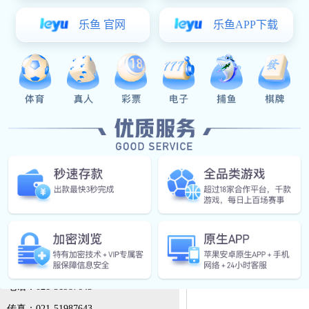
汽油/柴油抽水泵
豪利777app下载:移动拖车式柴
油发电机
联系豪利777app下载
豪利777app下载有限公司
联系人：孙工
手机：18721405301(微信同号）
电话：021-51987643
传真：021-51987643