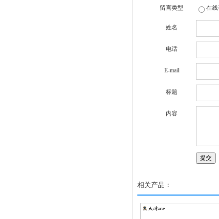
留言类型
在线
姓名
电话
E-mail
标题
内容
相关产品：