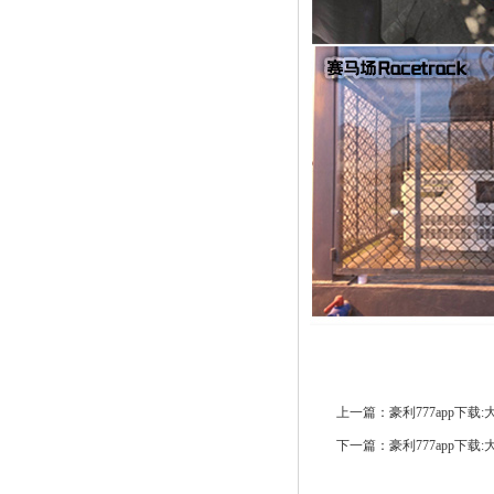
上一篇：
豪利777app下载:
下一篇：
豪利777app下载: