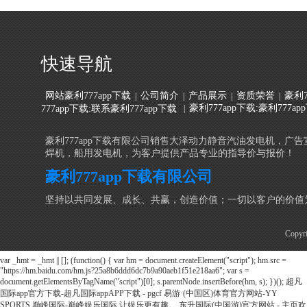
快速导航
网站豪利777app下载
公司简介
产品展示
资质荣誉
豪利7
|
|
|
|
豪利777app下载:豪利777a
777app下载:联系豪利777app下载
|
豪利777app下载有限公司销售大泽动力静音汽油发电机，广
焊机，船用发电机，为客户提供产品专业的指导价与报价！
豪利777app下载有限公司
坚持以共同发展、成长、共赢，创造价值；一切以客户的价值
Copy
var _hmt = _hmt || []; (function() { var hm = document.createElement("script"); hm.src =
"https://hm.baidu.com/hm.js?25a8b6ddd6dc7b9a90aeb1f51e218aa6"; var s =
document.getElementsByTagName("script")[0]; s.parentNode.insertBefore(hm, s); })();
超凡
国际app官方下载-超凡国际appAPP下载 - pgcf
易游·(中国区)体育官方网站-YY
SPORTS
巅峰国际-巅峰娱乐国际,让娱乐更有趣。
东升国际(中国游)官方网站 - 主页欢