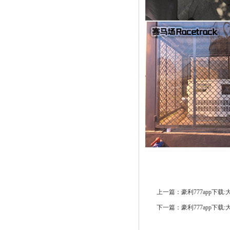
上一篇：
豪利777app下载
下一篇：
豪利777app下载