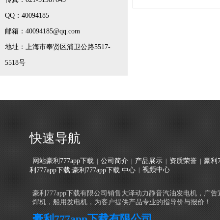
QQ：40094185
邮箱：40094185@qq.com
地址：上海市奉贤区浦卫公路5517-
5518号
快速导航
网站豪利777app下载
公司简介
产品展示
资质荣誉
豪利7
|
|
|
|
视频中心
利777app下载:豪利777app下载 中心
|
豪利777app下载有限公司销售大泽动力静音汽油发电机，广
焊机，船用发电机，为客户提供产品专业的指导价与报价！
豪利777app下载有限公司