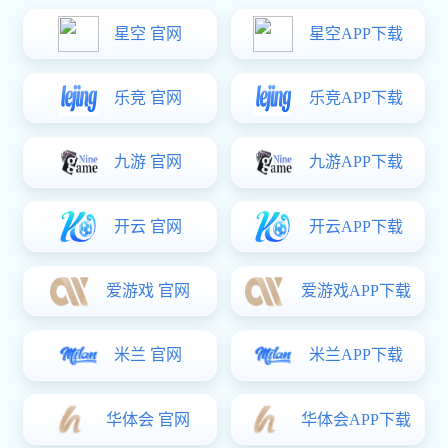
豪利777app下载 展示
产品分类
Product classification
汽油发电机
柴油发电机
发电电焊机
高原发电机
车载发电机
大功率柴油发电机