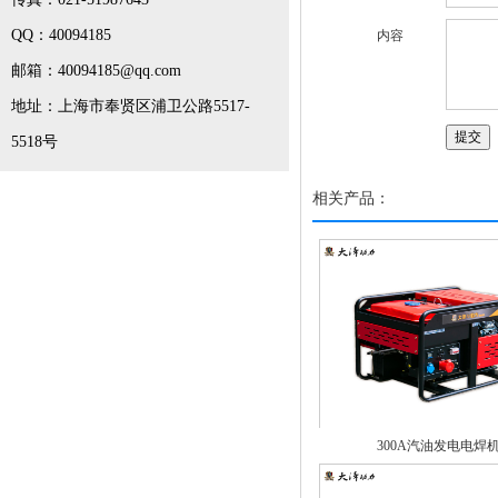
QQ：40094185
内容
邮箱：40094185@qq.com
地址：上海市奉贤区浦卫公路5517-
5518号
相关产品：
300A汽油发电电焊