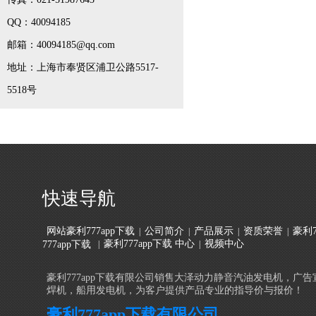
QQ：40094185
邮箱：40094185@qq.com
地址：上海市奉贤区浦卫公路5517-
5518号
快速导航
网站豪利777app下载
公司简介
产品展示
资质荣誉
豪利7
|
|
|
|
豪利777app下载 中心
视频中心
777app下载
|
|
豪利777app下载有限公司销售大泽动力静音汽油发电机，广
焊机，船用发电机，为客户提供产品专业的指导价与报价！
豪利777app下载有限公司